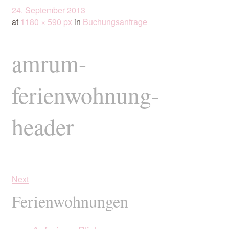
24. September 2013
at
1180 × 590 px
in
Buchungsanfrage
amrum-
ferienwohnung-
header
Next
Ferienwohnungen