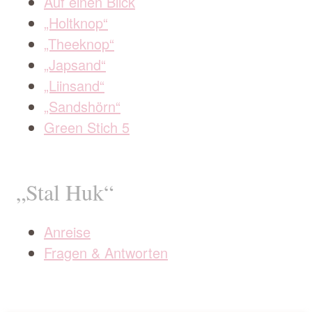
Auf einen Blick
„Holtknop“
„Theeknop“
„Japsand“
„Liinsand“
„Sandshörn“
Green Stich 5
„Stal Huk“
Anreise
Fragen & Antworten